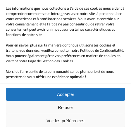
Depuis janvier 2024, nous sommes à votre service
pour vous offrir des prestations de plomberie fiables
Les informations que nous collectons à l'aide de ces cookies nous aident à
comprendre comment vous interagissez avec notre site, à personnaliser
et de qualité, adaptées tant aux particuliers qu’aux
votre expérience et à améliorer nos services. Vous avez le contrôle sur
professionnels.
votre consentement, et le fait de ne pas consentir ou de retirer votre
consentement peut avoir un impact sur certaines caractéristiques et
fonctions de notre site.
Lundi – Vendredi
9h – 20h
Pour en savoir plus sur la manière dont nous utilisons les cookies et
traitons vos données, veuillez consulter notre Politique de Confidentialité.
Vous pouvez également gérer vos préférences en matière de cookies en
visitant notre Page de Gestion des Cookies.
Samedi
9h – 12h
Merci de faire partie de la communauté sentis plomberie et de nous
permettre de vous offrir une expérience optimale !
Dimanche
FERME
Accepter
Refuser
© Copyright 2025. All
Proudly powered by
Alexa
Voir les préférences
Rights Reserved.
Themes
. and
WordPress
.