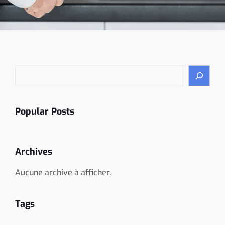
R
e
c
h
Popular Posts
e
r
c
Archives
h
e
Aucune archive à afficher.
r
Tags