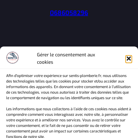
0686058296
Gérer le consentement aux
cookies
sentis-plomberie.fr
Afin d'optimiser votre expérience sur sentis-plomberie.fr, nous utilisons
des technologies telles que les cookies pour stocker et/ou accéder aux
informations des appareils. En donnant votre consentement à l'utilisation
de ces technologies, vous nous autorisez à traiter des données telles que
le comportement de navigation ou les identifiants uniques sur ce site.
Depuis janvier 2024, nous sommes à votre service
pour vous offrir des prestations de plomberie fiables
Les informations que nous collectons à l'aide de ces cookies nous aident à
comprendre comment vous interagissez avec notre site, à personnaliser
et de qualité, adaptées tant aux particuliers qu’aux
votre expérience et à améliorer nos services. Vous avez le contrôle sur
professionnels.
votre consentement, et le fait de ne pas consentir ou de retirer votre
consentement peut avoir un impact sur certaines caractéristiques et
fonctions de notre site.